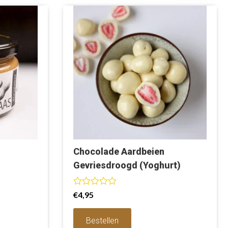
Chocolade Aardbeien
Gevriesdroogd (Yoghurt)
W
€
4,95
a
a
r
Bestellen
d