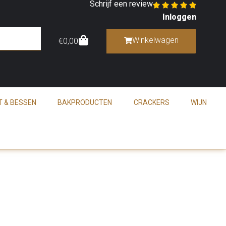
Schrijf een review
Inloggen
Winkelwagen
€
0,00
T & BESSEN
BAKPRODUCTEN
CRACKERS
WIJN