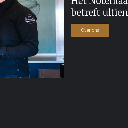
Het Notenlaan
betreft ultie
Over ons