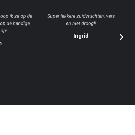
 koop ik ze op de
Super lekkere zuidvruchten, vers
He
 op de handige
en niet droog!!
op!
Ingrid
n