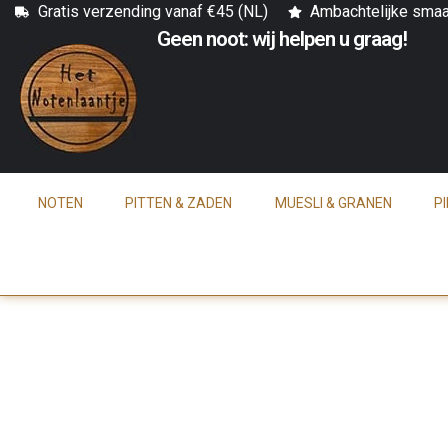
Gratis verzending vanaf €45 (NL)
Ambachtelijke sma
Geen noot: wij helpen u graag!
NOTEN
PITTEN & ZADEN
MUESLI & GRANEN
P