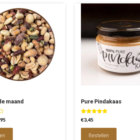
 de maand
Pure Pindakaas
Waardering
,95
€
3,45
5.00
uit 5
len
Bestellen