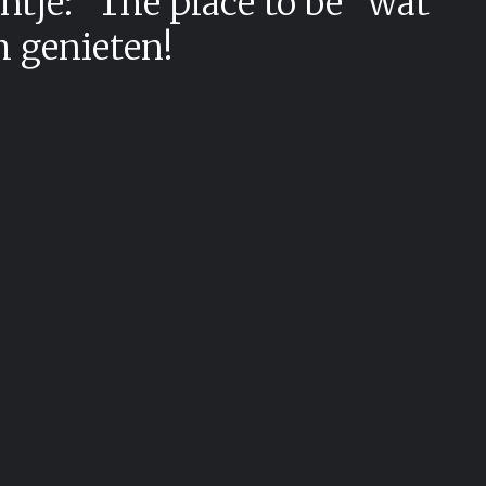
tje: "The place to be" wat
m genieten!