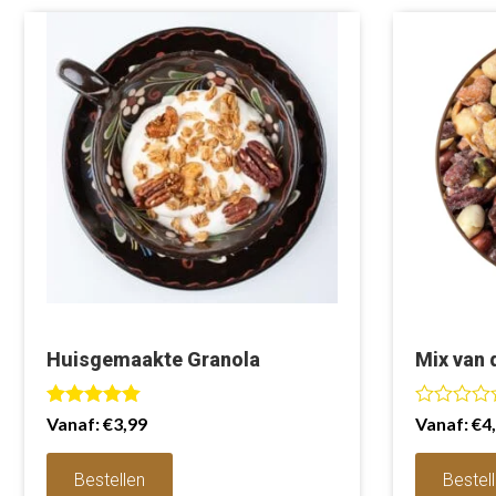
Huisgemaakte Granola
Mix van
Waardering
W
Vanaf:
€
3,99
Vanaf:
€
4
5.00
a
uit 5
a
r
Bestellen
Bestel
d