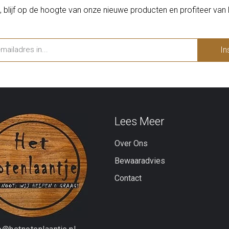
, blijf op de hoogte van onze nieuwe producten en profiteer van 
In
Lees Meer
Over Ons
Bewaaradvies
Contact