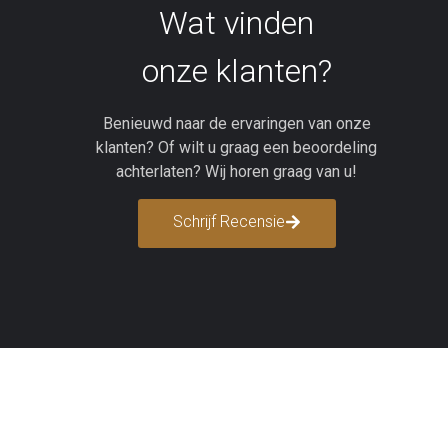
Wat vinden
 fijn assortiment! Alles
Top kwaliteit, goede prijs, handige
onze klanten?
k goed aan. De eerste
verpakking. Ik ben 100%
 ik hier bestelde en zal
tevreden!
Benieuwd naar de ervaringen van onze
r nog opnieuw bestellen!
Xander
klanten? Of wilt u graag een beoordeling
Jasmijn
achterlaten? Wij horen graag van u!
Schrijf Recensie