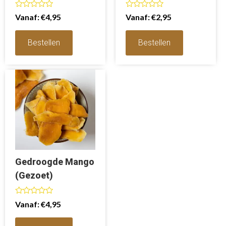
Waardering
Waardering
Vanaf:
€
4,95
Vanaf:
€
2,95
0
0
uit
uit
5
5
Bestellen
Bestellen
Gedroogde Mango
(Gezoet)
Waardering
Vanaf:
€
4,95
0
uit
5