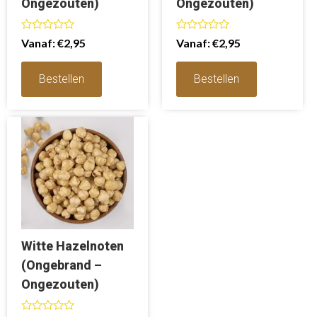
Ongezouten)
Ongezouten)
Waardering
Waardering
Vanaf:
€
2,95
Vanaf:
€
2,95
0
0
uit
uit
5
5
Bestellen
Bestellen
Witte Hazelnoten
(Ongebrand –
Ongezouten)