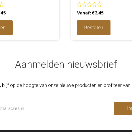
g
Waardering
,45
Vanaf:
€
3,45
0
uit
5
len
Bestellen
Aanmelden nieuwsbrief
, blijf op de hoogte van onze nieuwe producten en profiteer van 
In