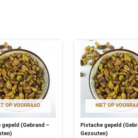
ET OP VOORRAAD
NIET OP VOORRA
e gepeld (Gebrand –
Pistache gepeld (Gebr
ten)
Gezouten)