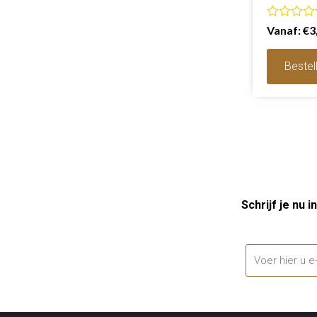
Waarderin
Vanaf:
€
3
0
uit
5
Bestel
Schrijf je nu in