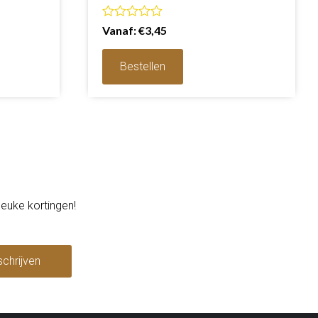
Waardering
Vanaf:
€
3,45
0
uit
5
Bestellen
leuke kortingen!
schrijven