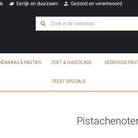
ak
Eerlijk en duurzaam
Gezond en verantwoord
INDAKAAS & PASTA’S
ZOET & CHOCOLADE
GEDROOGD FRUI
FEEST SPECIALS
Pistachenote