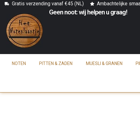
Gratis verzending vanaf €45 (NL)
Ambachtelijke sma
Geen noot: wij helpen u graag!
NOTEN
PITTEN & ZADEN
MUESLI & GRANEN
P