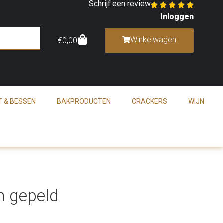
Schrijf een review
Inloggen
Winkelwagen
€
0,00
T & BESSEN
BAKPRODUCTEN
CRACKERS
WIJN
n gepeld