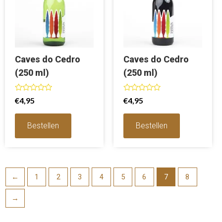
Caves do Cedro
Caves do Cedro
(250 ml)
(250 ml)
Waardering
Waardering
€
4,95
€
4,95
0
0
uit
uit
5
5
Bestellen
Bestellen
←
1
2
3
4
5
6
7
8
→