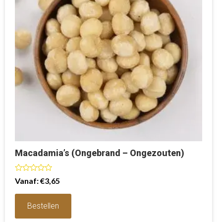
Macadamia’s (Ongebrand – Ongezouten)
Waardering
Vanaf:
€
3,65
0
uit
5
Bestellen