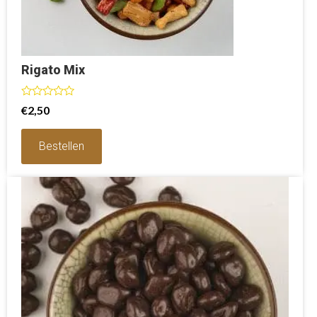
Rigato Mix
Waardering
€
2,50
0
uit
5
Bestellen