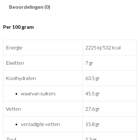
Beoordelingen (0)
Per 100 gram
Energie
2225 kj/532 kcal
Eiwitten
7 gr
Koolhydraten
63.5 gr
waarvan suikers
45.5 gr
Vetten
27.6 gr
verzadigde vetten
15.8 gr
Zout
1.3 gr