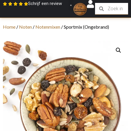
Schrijf een review
Home
/
Noten
/
Notenmixen
/ Sportmix (Ongebrand)