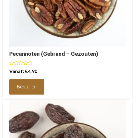
Pecannoten (Gebrand – Gezouten)
Waardering
Vanaf:
€
4,90
0
uit
5
Bestellen